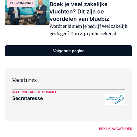
GESPONSORD
Boek je veel zakelijke
ook de uitgebreide ondersteuning
vluchten? Dit zijn de
daarbij een rol. "Ons motto is niet voor
voordelen van bluebiz
niets: zorgeloos samenkomen", zeggen
Wordt er binnen je bedrijf veel zakelijk
accountmanagers Lieke Smits-Martens
gevlogen? Dan zijn jullie zeker al
en Olaf Reineman.
deelnemer van bluebiz, het zakelijke
loyaliteitsprogramma van KLM en
Volgende pagina
partners. Nog geen deelnemer? Erik van
Herk en Frank Hoogma van KLM
sommen de voordelen op van het
loyaliteitsprogramma, zodat je alles uit
Vacatures
je zakenreis haalt.
WATERSCHAP DE DOMMEL
Secretaresse
BEKIJK VACATURES