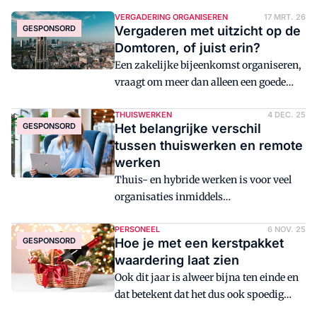
VERGADERING ORGANISEREN
17 MRT. 26
GESPONSORD
Vergaderen met uitzicht op de
Domtoren, of juist erin?
Een zakelijke bijeenkomst organiseren,
vraagt om meer dan alleen een goede
vergaderruimte. Je zoekt een
bestemming die praktisch is, inspireert
THUISWERKEN
4 DEC. 25
GESPONSORD
Het belangrijke verschil
én ruimte biedt voor ontmoeting en
tussen thuiswerken en remote
ontspanning. Utrecht brengt al deze
werken
elementen samen.
Thuis- en hybride werken is voor veel
organisaties inmiddels
vanzelfsprekend, maar dat lost niet alle
problemen rond werkdruk en
PERSONEEL
6 NOV. 25
GESPONSORD
Hoe je met een kerstpakket
onderbezetting op. Remote werken gaat
waardering laat zien
verder dan alleen werken vanaf een
Ook dit jaar is alweer bijna ten einde en
andere locatie en biedt een manier om
dat betekent dat het dus ook spoedig
werk slimmer te organiseren. Wie het
weer kerst is. Als manager of
verschil begrijpt, ziet waarom remote