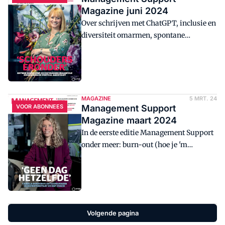
Magazine juni 2024
Over schrijven met ChatGPT, inclusie en
diversiteit omarmen, spontane
gesprekken en meer in het nieuwe
Management Support Magazine.
MAGAZINE
5 MRT. 24
VOOR ABONNEES
Management Support
Magazine maart 2024
In de eerste editie Management Support
onder meer: burn-out (hoe je 'm
voorkomt én hoe je ervan herstelt) en
hoe je omgaat met tegenslagen.
Volgende pagina