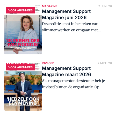
MAGAZINE
7 JUN. 26
VOOR ABONNEES
Management Support
Magazine juni 2026
Deze editie staat in het teken van
slimmer werken en omgaan met
werkdruk. Met aandacht voor: rust,
structuur, focus, energie, mentale
veerkracht en de overgang. Alles voor
een realistische productiviteit.
INVLOED
2 MRT. 26
VOOR ABONNEES
Management Support
Magazine maart 2026
Als managementondersteuner heb je
invloed binnen de organisatie. Op
besluiten, op processen en nog veel
meer. In deze eerste editie van 2026 gaan
we op jouw invloed, en hoe je die kan
vergroten.