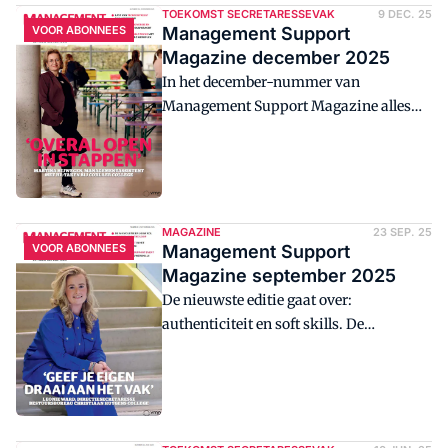
TOEKOMST SECRETARESSEVAK
9 DEC. 25
VOOR ABONNEES
Management Support
Magazine december 2025
In het december-nummer van
Management Support Magazine alles
over de kansen van en uitdagingen voor
de ondersteuner in 2026.
MAGAZINE
23 SEP. 25
VOOR ABONNEES
Management Support
Magazine september 2025
De nieuwste editie gaat over:
authenticiteit en soft skills. De
menselijke vaardigheden waarmee jij
als assistant het verschil maakt!