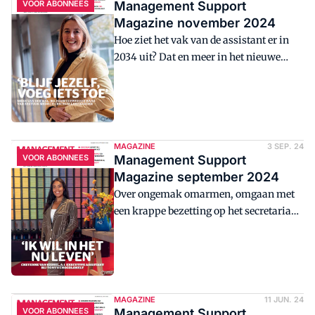
VOOR ABONNEES
Management Support
Magazine november 2024
Hoe ziet het vak van de assistant er in
2034 uit? Dat en meer in het nieuwe
Management Support Magazine.
MAGAZINE
3 SEP. 24
VOOR ABONNEES
Management Support
Magazine september 2024
Over ongemak omarmen, omgaan met
een krappe bezetting op het secretariaat,
werken met Canva en meer in het
nieuwe Management Support
Magazine.
MAGAZINE
11 JUN. 24
VOOR ABONNEES
Management Support