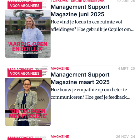
TOEKOMST SECRETARESSEVAK
10 JUN. 25
VOOR ABONNEES
Management Support
Magazine juni 2025
Hoe vind je focus in een ruimte vol
afleidingen? Hoe gebruik je Copilot om
te notuleren? Dat en meer in het nieuwe
Management Support Magazine.
MAGAZINE
4 MRT. 25
VOOR ABONNEES
Management Support
Magazine maart 2025
Hoe bouw je empathie op om beter te
communiceren? Hoe geef je feedback
zonder conflicten te veroorzaken? Dat en
meer in het nieuwe Management
Support Magazine.
MAGAZINE
26 NOV. 24