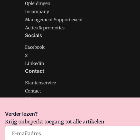
Opleidingen
Incompany
Management Support event
Acties & promoties
Socials
Facebook
x
Linkedin
Contact
Klantenservice
Contact
Adverteren
Verder lezen?
Krijg onbeperkt toegang tot alle artikelen
Management Support is onderdeel van VMN media. Lee
Algemene Voorwaarden
en
Privacy en Cookie beleid
|
Pr