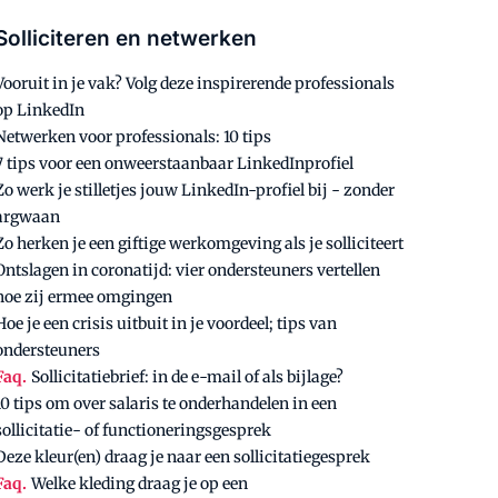
Solliciteren en netwerken
Vooruit in je vak? Volg deze inspirerende professionals
op LinkedIn
Netwerken voor professionals: 10 tips
7 tips voor een onweerstaanbaar LinkedInprofiel
Zo werk je stilletjes jouw LinkedIn-profiel bij - zonder
argwaan
Zo herken je een giftige werkomgeving als je solliciteert
Ontslagen in coronatijd: vier ondersteuners vertellen
hoe zij ermee omgingen
Hoe je een crisis uitbuit in je voordeel; tips van
ondersteuners
Faq.
Sollicitatiebrief: in de e-mail of als bijlage?
10 tips om over salaris te onderhandelen in een
sollicitatie- of functioneringsgesprek
Deze kleur(en) draag je naar een sollicitatiegesprek
Faq.
Welke kleding draag je op een