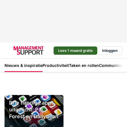
Lees 1 maand gratis
Inloggen
Nieuws & inspiratie
Productiviteit
Taken en rollen
Communicere
Drie handige apps
uitgelicht: Pal,
Forest en Dailybean