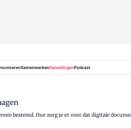
municeren
Samenwerken
Opleidingen
Podcast
nagen
dereen bestemd. Hoe zorg je er voor dat digitale docum