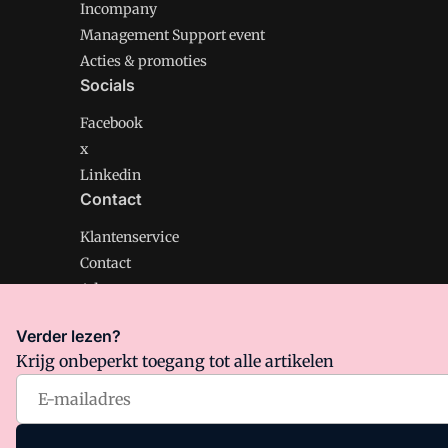
Incompany
Management Support event
Acties & promoties
Socials
Facebook
x
Linkedin
Contact
Klantenservice
Contact
Adverteren
Verder lezen?
Krijg onbeperkt toegang tot alle artikelen
Management Support is onderdeel van VMN media. Lee
Algemene Voorwaarden
en
Privacy en Cookie beleid
|
Pr