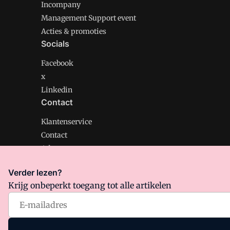
Incompany
Management Support event
Acties & promoties
Socials
Facebook
x
Linkedin
Contact
Klantenservice
Contact
Adverteren
Verder lezen?
Krijg onbeperkt toegang tot alle artikelen
Management Support is onderdeel van VMN media. Lee
Algemene Voorwaarden
en
Privacy en Cookie beleid
|
Pr