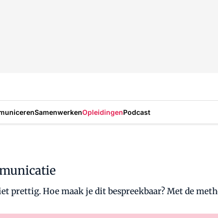
municeren
Samenwerken
Opleidingen
Podcast
mmunicatie
niet prettig. Hoe maak je dit bespreekbaar? Met de me