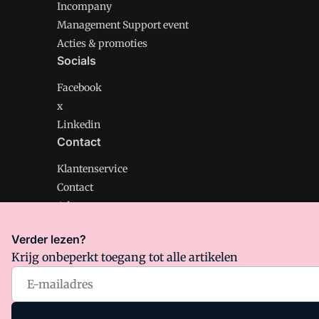
Incompany
Management Support event
Acties & promoties
Socials
Facebook
x
Linkedin
Contact
Klantenservice
Contact
Adverteren
Verder lezen?
Krijg onbeperkt toegang tot alle artikelen
Management Support is onderdeel van VMN media. Lee
Algemene Voorwaarden
en
Privacy en Cookie beleid
|
Pr