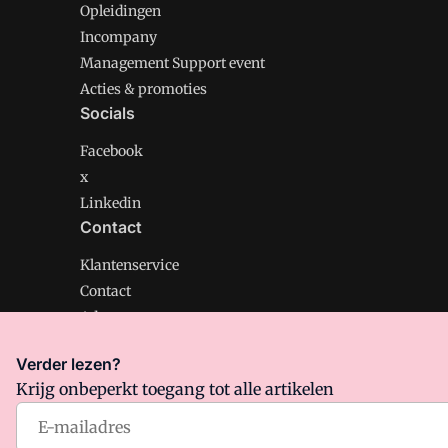
Opleidingen
Incompany
Management Support event
Acties & promoties
Socials
Facebook
x
Linkedin
Contact
Klantenservice
Contact
Adverteren
Verder lezen?
Krijg onbeperkt toegang tot alle artikelen
Management Support is onderdeel van VMN media. Lee
Algemene Voorwaarden
en
Privacy en Cookie beleid
|
Pr