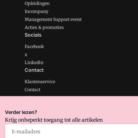
Opleidingen
Incompany
Management Support event
Acties & promoties
Socials
Facebook
x
Linkedin
Contact
Klantenservice
Contact
Adverteren
Verder lezen?
Krijg onbeperkt toegang tot alle artikelen
Management Support is onderdeel van VMN media. Lee
Algemene Voorwaarden
en
Privacy en Cookie beleid
|
Pr