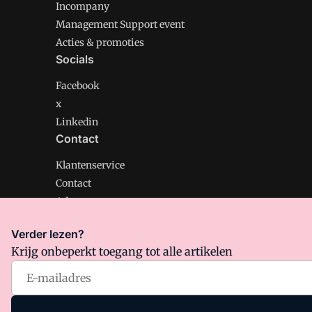
Incompany
Management Support event
Acties & promoties
Socials
Facebook
x
Linkedin
Contact
Klantenservice
Contact
Adverteren
Verder lezen?
Krijg onbeperkt toegang tot alle artikelen
Management Support is onderdeel van VMN media. Lee
Algemene Voorwaarden
en
Privacy en Cookie beleid
|
Pr