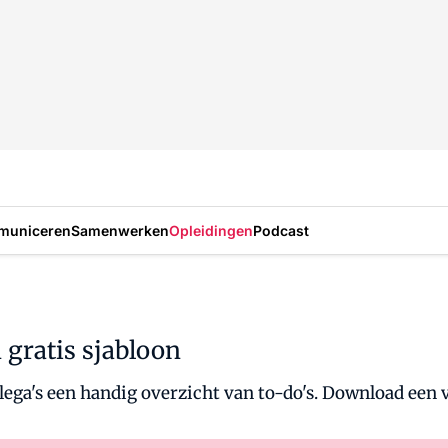
municeren
Samenwerken
Opleidingen
Podcast
n gratis sjabloon
collega's een handig overzicht van to-do's. Download een 