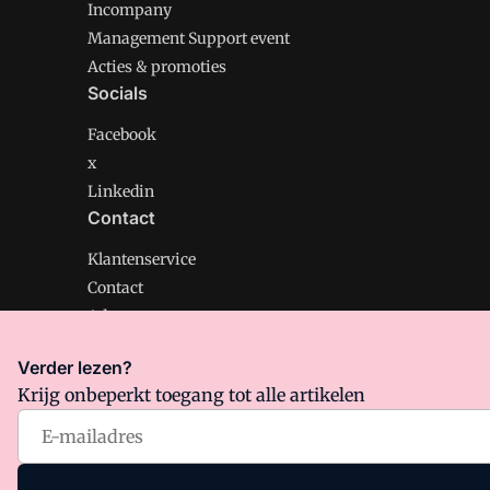
Incompany
Management Support event
Acties & promoties
Socials
Facebook
x
Linkedin
Contact
Klantenservice
Contact
Adverteren
Verder lezen?
Krijg onbeperkt toegang tot alle artikelen
Management Support is onderdeel van VMN media. Lee
Algemene Voorwaarden
en
Privacy en Cookie beleid
|
Pr