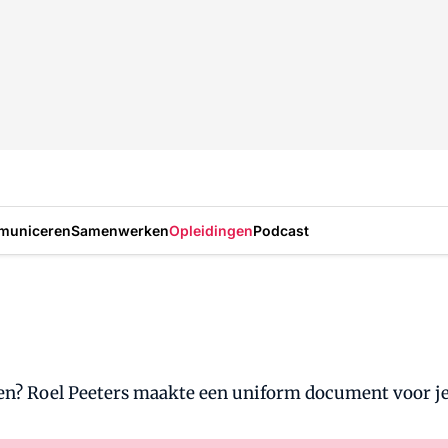
municeren
Samenwerken
Opleidingen
Podcast
en? Roel Peeters maakte een uniform document voor je 