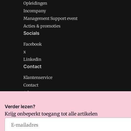
Opleidingen
Incompany
Management Support event
Acties & promoties
Socials
Facebook
x
Linkedin
Contact
Klantenservice
Contact
Adverteren
Verder lezen?
Krijg onbeperkt toegang tot alle artikelen
Management Support is onderdeel van VMN media. Lee
Algemene Voorwaarden
en
Privacy en Cookie beleid
|
Pr