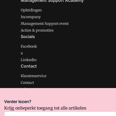
Management Support Academy
Opleidingen
Incompany
Management Support event
Acties & promoties
Socials
Facebook
x
Linkedin
Contact
Klantenservice
Contact
Adverteren
Verder lezen?
Krijg onbeperkt toegang tot alle artikelen
Management Support is onderdeel van VMN media. Lee