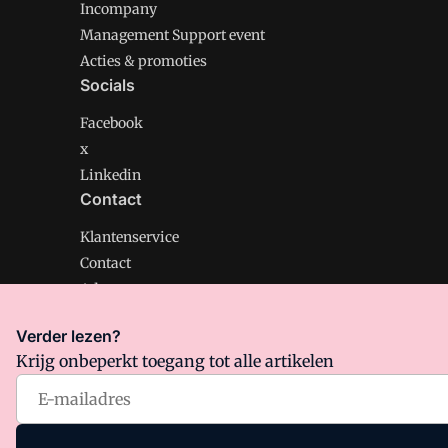
Incompany
Management Support event
Acties & promoties
Socials
Facebook
x
Linkedin
Contact
Klantenservice
Contact
Adverteren
Verder lezen?
Krijg onbeperkt toegang tot alle artikelen
Management Support is onderdeel van VMN media. Lee
Algemene Voorwaarden
en
Privacy en Cookie beleid
|
Pr