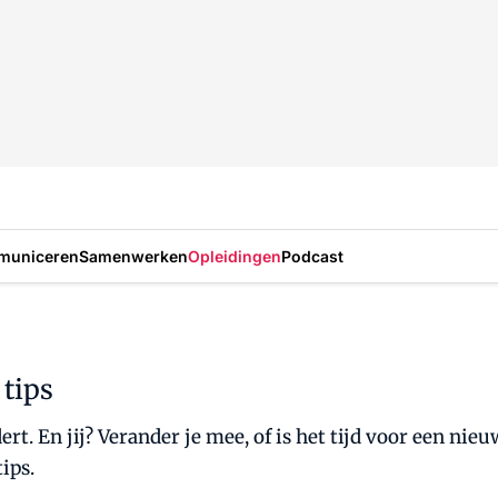
municeren
Samenwerken
Opleidingen
Podcast
 tips
t. En jij? Verander je mee, of is het tijd voor een nieu
ips.