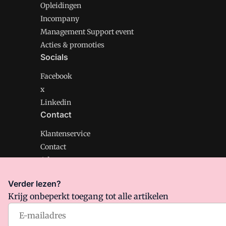
Opleidingen
Incompany
Management Support event
Acties & promoties
Socials
Facebook
x
Linkedin
Contact
Klantenservice
Contact
Adverteren
Verder lezen?
Krijg onbeperkt toegang tot alle artikelen
Management Support is onderdeel van VMN media. Lee
Algemene Voorwaarden
en
Privacy en Cookie beleid
|
Pr