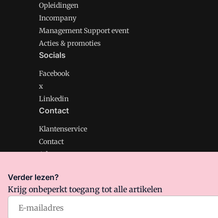
Opleidingen
Incompany
Management Support event
Acties & promoties
Socials
Facebook
x
Linkedin
Contact
Klantenservice
Contact
Adverteren
Verder lezen?
Krijg onbeperkt toegang tot alle artikelen
Management Support is onderdeel van VMN media. Lee
Algemene Voorwaarden
en
Privacy en Cookie beleid
|
Pr