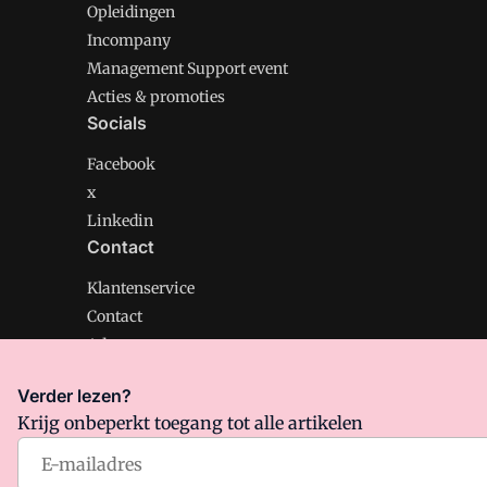
Opleidingen
Incompany
Management Support event
Acties & promoties
Socials
Facebook
x
Linkedin
Contact
Klantenservice
Contact
Adverteren
Verder lezen?
Krijg onbeperkt toegang tot alle artikelen
Management Support is onderdeel van VMN media. Lee
Algemene Voorwaarden
en
Privacy en Cookie beleid
|
Pr