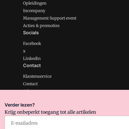
Opleidingen
Incompany
Management Support event
Acties & promoties
Socials
Facebook
x
Linkedin
Contact
Klantenservice
Contact
Adverteren
Verder lezen?
Krijg onbeperkt toegang tot alle artikelen
Management Support is onderdeel van VMN media. Lee
Algemene Voorwaarden
en
Privacy en Cookie beleid
|
Pr