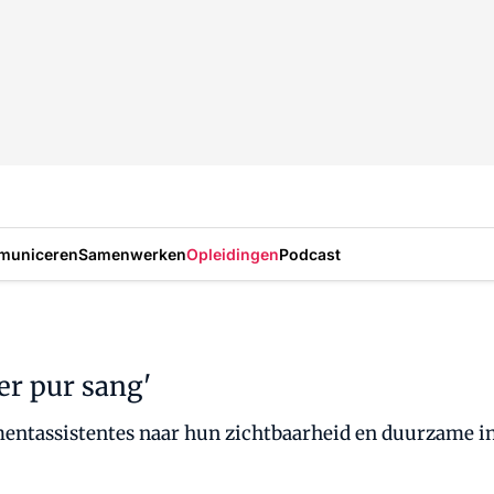
municeren
Samenwerken
Opleidingen
Podcast
er pur sang'
entassistentes naar hun zichtbaarheid en duurzame inz