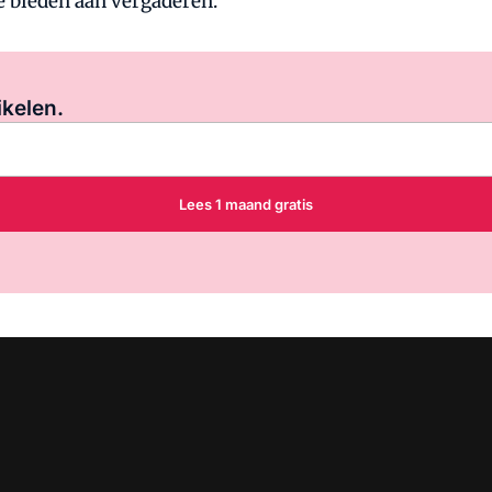
e bieden aan vergaderen."
Log in
om dit artikel te lezen.
ikelen.
Lees 1 maand gratis