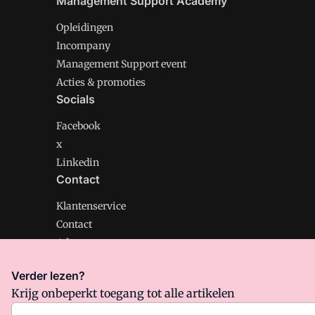
Management Support Academy
Opleidingen
Incompany
Management Support event
Acties & promoties
Socials
Facebook
x
Linkedin
Contact
Klantenservice
Contact
Adverteren
Verder lezen?
Krijg onbeperkt toegang tot alle artikelen
Management Support is onderdeel van VMN media. Lee