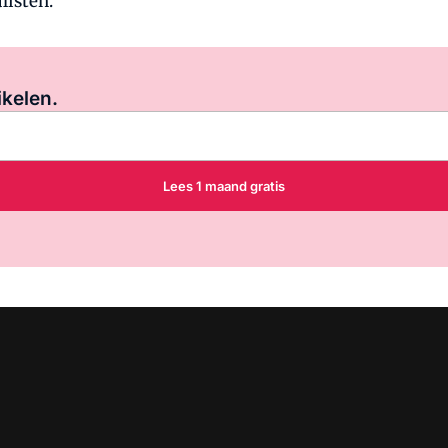
listen.
Log in
om dit artikel te lezen.
ikelen.
Lees 1 maand gratis