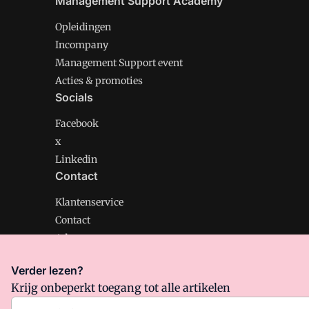
Management Support Academy
Opleidingen
Incompany
Management Support event
Acties & promoties
Socials
Facebook
x
Linkedin
Contact
Klantenservice
Contact
Adverteren
Verder lezen?
Krijg onbeperkt toegang tot alle artikelen
Management Support is onderdeel van VMN media. Lee