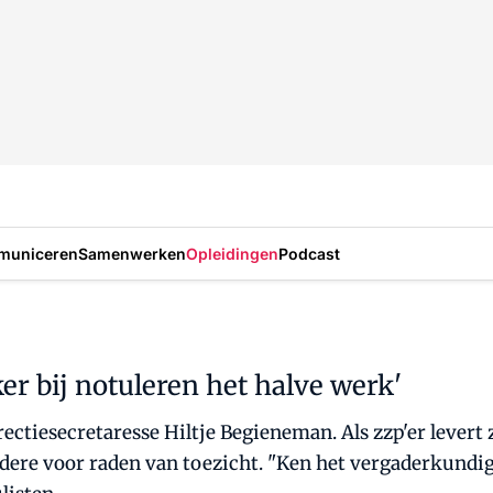
municeren
Samenwerken
Opleidingen
Podcast
er bij notuleren het halve werk'
directiesecretaresse Hiltje Begieneman. Als zzp'er leve
ndere voor raden van toezicht. "Ken het vergaderkundi