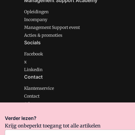
Management Support Academy
Opleidingen
Incompany
Management Support event
Acties & promoties
Socials
Facebook
x
Linkedin
Contact
Klantenservice
Contact
Adverteren
Verder lezen?
Krijg onbeperkt toegang tot alle artikelen
Management Support is onderdeel van VMN media. Lee