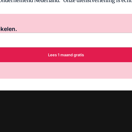
dernemend Nederland: "Onze dienstverlening is echt 
Log in
om dit artikel te lezen.
ikelen.
Lees 1 maand gratis