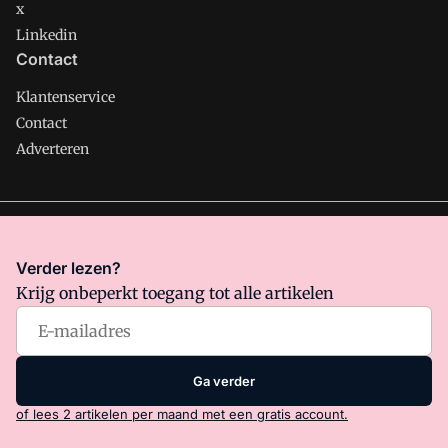
x
Linkedin
Contact
Klantenservice
Contact
Adverteren
Management Support is onderdeel van VMN media. Lees in
ons manifest
waar VMN media voor staat. Op gebruik van
Verder lezen?
deze site zijn de volgende regelingen van toepassing:
Krijg onbeperkt toegang tot alle artikelen
Algemene Voorwaarden
en
Privacy en Cookie beleid
|
Privacy
instellingen
Ga verder
of lees 2 artikelen per maand met een gratis account.