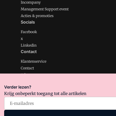
Incompany
Management Support event
Acties & promoties
Socials
Facebook
x
Linkedin
Contact
Klantenservice
Contact
Adverteren
Verder lezen?
Krijg onbeperkt toegang tot alle artikelen
Management Support is onderdeel van VMN media. Lee
Algemene Voorwaarden
en
Privacy en Cookie beleid
|
Pr