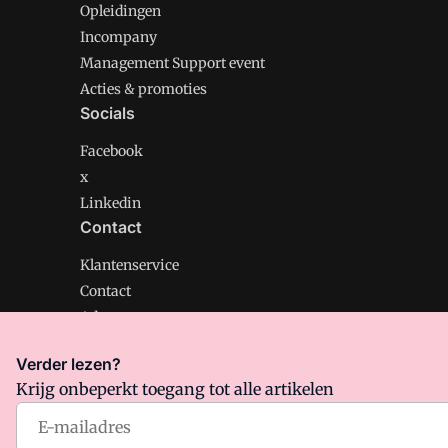
Opleidingen
Incompany
Management Support event
Acties & promoties
Socials
Facebook
x
Linkedin
Contact
Klantenservice
Contact
Adverteren
Verder lezen?
Krijg onbeperkt toegang tot alle artikelen
Management Support is onderdeel van VMN media. Lee
Algemene Voorwaarden
en
Privacy en Cookie beleid
|
Pr