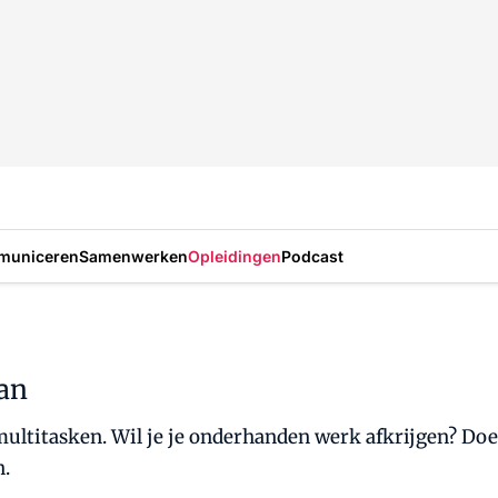
municeren
Samenwerken
Opleidingen
Podcast
ban
titasken. Wil je je onderhanden werk afkrijgen? Doe da
n.