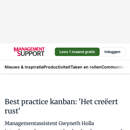
Lees 1 maand gratis
Inloggen
Nieuws & inspiratie
Productiviteit
Taken en rollen
Communicere
Best practice kanban: 'Het creëert
rust'
Managementassistent Gwyneth Holla