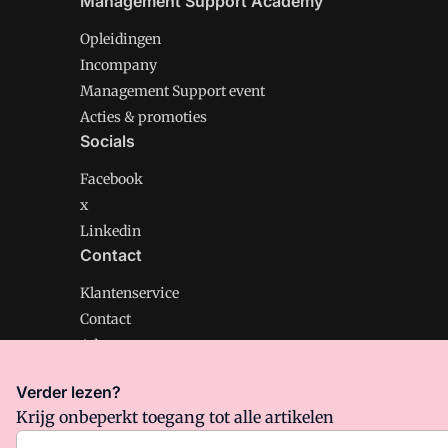
Management Support Academy
Opleidingen
Incompany
Management Support event
Acties & promoties
Socials
Facebook
x
Linkedin
Contact
Klantenservice
Contact
Adverteren
Verder lezen?
Krijg onbeperkt toegang tot alle artikelen
Management Support is onderdeel van VMN media. Lee