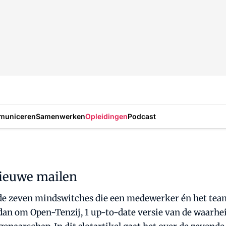
municeren
Samenwerken
Opleidingen
Podcast
nieuwe mailen
op de zeven mindswitches die een medewerker én het tea
dan om Open-Tenzij, 1 up-to-date versie van de waarhei