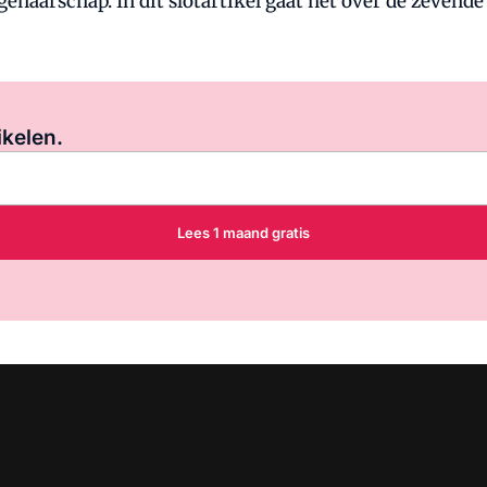
genaarschap. In dit slotartikel gaat het over de zeven
Log in
om dit artikel te lezen.
ikelen.
Lees 1 maand gratis