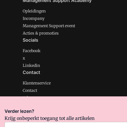
Management Support Academy
Opleidingen
Incompany
Management Support event
Acties & promoties
Socials
Facebook
x
Linkedin
Contact
Klantenservice
Contact
Adverteren
Verder lezen?
Krijg onbeperkt toegang tot alle artikelen
Management Support is onderdeel van VMN media. Lee