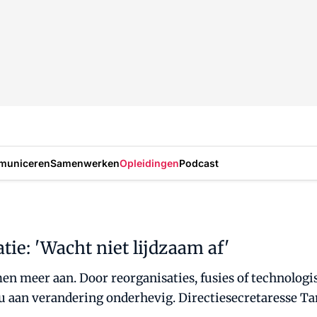
municeren
Samenwerken
Opleidingen
Podcast
atie: 'Wacht niet lijdzaam af'
en meer aan. Door reorganisaties, fusies of technolog
aan verandering onderhevig. Directiesecretaresse Tanja 