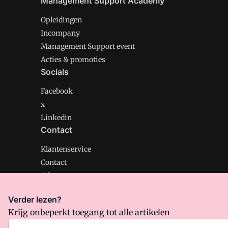
Management Support Academy
Opleidingen
Incompany
Management Support event
Acties & promoties
Socials
Facebook
x
Linkedin
Contact
Klantenservice
Contact
Adverteren
Verder lezen?
Krijg onbeperkt toegang tot alle artikelen
Management Support is onderdeel van VMN media. Lee