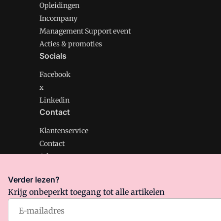
Opleidingen
Incompany
Management Support event
Acties & promoties
Socials
Facebook
x
Linkedin
Contact
Klantenservice
Contact
Adverteren
Verder lezen?
Krijg onbeperkt toegang tot alle artikelen
Management Support is onderdeel van VMN media. Lee
Algemene Voorwaarden
en
Privacy en Cookie beleid
|
Pr