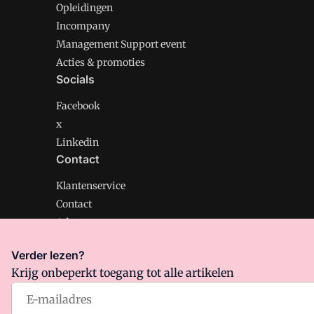
Opleidingen
Incompany
Management Support event
Acties & promoties
Socials
Facebook
x
Linkedin
Contact
Klantenservice
Contact
Adverteren
Verder lezen?
Krijg onbeperkt toegang tot alle artikelen
Management Support is onderdeel van VMN media. Lee
Algemene Voorwaarden
en
Privacy en Cookie beleid
|
Pr