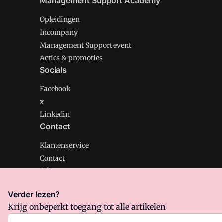
Management Support Academy
Opleidingen
Incompany
Management Support event
Acties & promoties
Socials
Facebook
x
Linkedin
Contact
Klantenservice
Contact
Adverteren
Verder lezen?
Krijg onbeperkt toegang tot alle artikelen
Management Support is onderdeel van VMN media. Lee