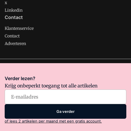
x
Linkedin
Contact
Klantenservice
Contact
Adverteren
Management Support is onderdeel van VMN media. Lees in
ons manifest
waar VMN media voor staat. Op gebruik van
Verder lezen?
deze site zijn de volgende regelingen van toepassing:
Krijg onbeperkt toegang tot alle artikelen
Algemene Voorwaarden
en
Privacy en Cookie beleid
|
Privacy
instellingen
Ga verder
of lees 2 artikelen per maand met een gratis account.