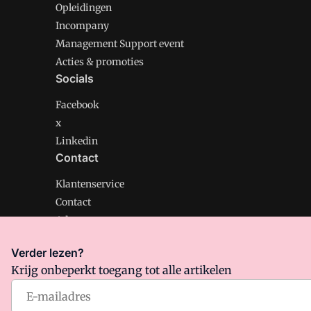
Opleidingen
Incompany
Management Support event
Acties & promoties
Socials
Facebook
x
Linkedin
Contact
Klantenservice
Contact
Adverteren
Verder lezen?
Krijg onbeperkt toegang tot alle artikelen
Management Support is onderdeel van VMN media. Lee
Algemene Voorwaarden
en
Privacy en Cookie beleid
|
Pr