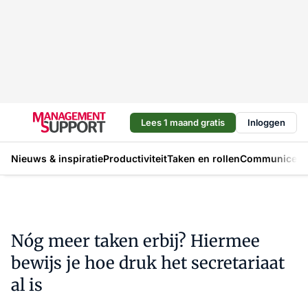
Lees 1 maand gratis
Inloggen
Nieuws & inspiratie
Productiviteit
Taken en rollen
Communicere
Nóg meer taken erbij? Hiermee
bewijs je hoe druk het secretariaat
al is