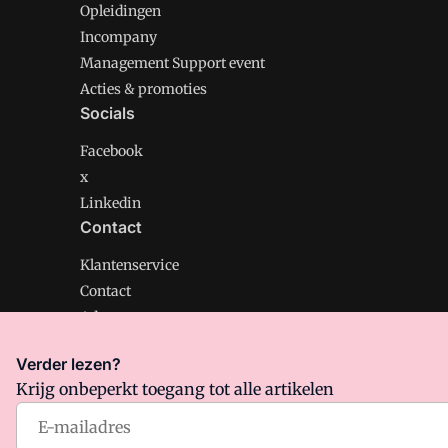
Opleidingen
Incompany
Management Support event
Acties & promoties
Socials
Facebook
x
Linkedin
Contact
Klantenservice
Contact
Adverteren
Verder lezen?
Krijg onbeperkt toegang tot alle artikelen
Management Support is onderdeel van VMN media. Lee
Algemene Voorwaarden
en
Privacy en Cookie beleid
|
Pr