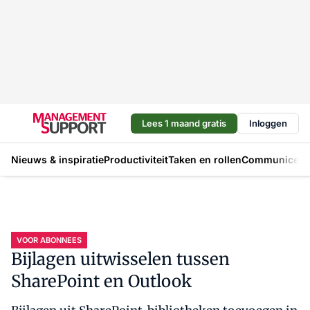
Lees 1 maand gratis
Inloggen
Nieuws & inspiratie
Productiviteit
Taken en rollen
Communicere
VOOR ABONNEES
Bijlagen uitwisselen tussen
SharePoint en Outlook