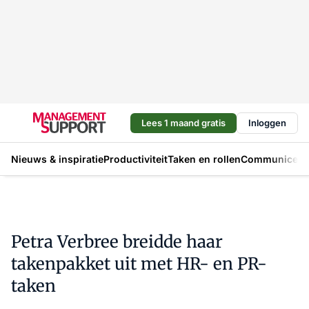
Lees 1 maand gratis
Inloggen
Nieuws & inspiratie
Productiviteit
Taken en rollen
Communicere
Petra Verbree breidde haar
takenpakket uit met HR- en PR-
taken