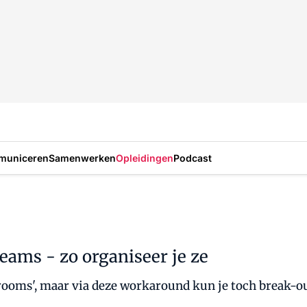
municeren
Samenwerken
Opleidingen
Podcast
eams - zo organiseer je ze
rooms', maar via deze workaround kun je toch break-ou