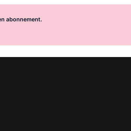
Al abonnee?
Log hier in.
 een abonnement.