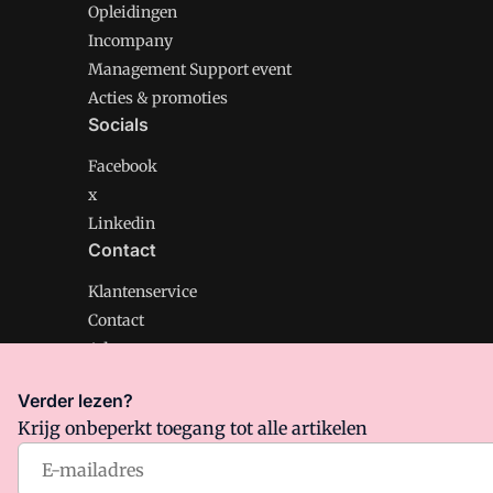
Opleidingen
Incompany
Management Support event
Acties & promoties
Socials
Facebook
x
Linkedin
Contact
Klantenservice
Contact
Adverteren
Verder lezen?
Krijg onbeperkt toegang tot alle artikelen
Management Support is onderdeel van VMN media. Lee
Algemene Voorwaarden
en
Privacy en Cookie beleid
|
Pr