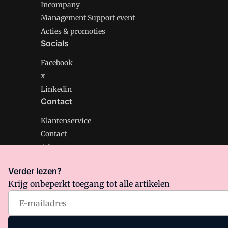
Incompany
Management Support event
Acties & promoties
Socials
Facebook
x
Linkedin
Contact
Klantenservice
Contact
Adverteren
Verder lezen?
Krijg onbeperkt toegang tot alle artikelen
Management Support is onderdeel van VMN media. Lee
Algemene Voorwaarden
en
Privacy en Cookie beleid
|
Pr