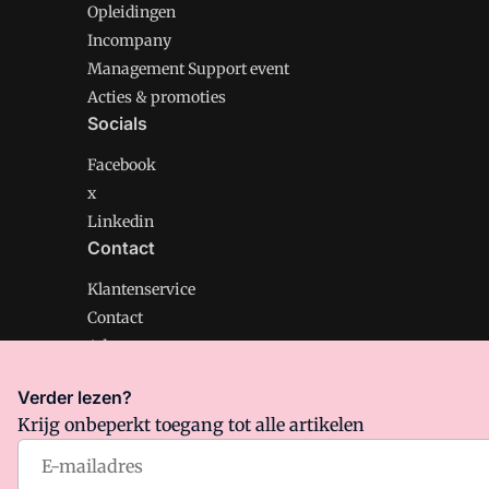
Opleidingen
Incompany
Management Support event
Acties & promoties
Socials
Facebook
x
Linkedin
Contact
Klantenservice
Contact
Adverteren
Verder lezen?
Krijg onbeperkt toegang tot alle artikelen
Management Support is onderdeel van VMN media. Lee
Algemene Voorwaarden
en
Privacy en Cookie beleid
|
Pr