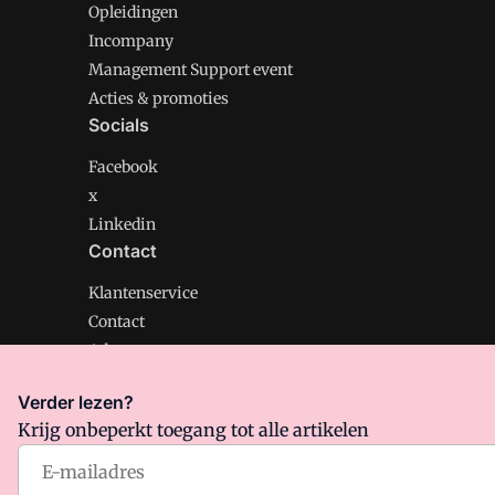
Opleidingen
Incompany
Management Support event
Acties & promoties
Socials
Facebook
x
Linkedin
Contact
Klantenservice
Contact
Adverteren
Verder lezen?
Krijg onbeperkt toegang tot alle artikelen
Management Support is onderdeel van VMN media. Lee
Algemene Voorwaarden
en
Privacy en Cookie beleid
|
Pr