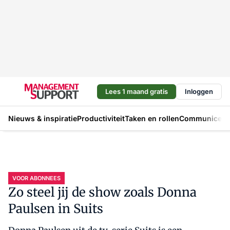
Lees 1 maand gratis
Inloggen
Nieuws & inspiratie
Productiviteit
Taken en rollen
Communicere
VOOR ABONNEES
Zo steel jij de show zoals Donna
Paulsen in Suits