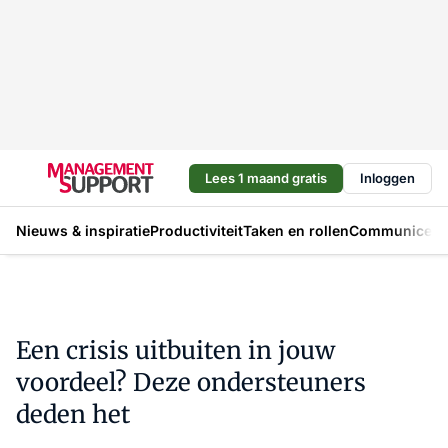
Lees 1 maand gratis
Inloggen
Nieuws & inspiratie
Productiviteit
Taken en rollen
Communicere
Een crisis uitbuiten in jouw
voordeel? Deze ondersteuners
deden het