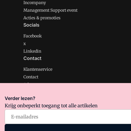
Incompany
Management Support event
Acties & promoties
Socials
Facebook
x
Linkedin
Contact
Klantenservice
Contact
Adverteren
Verder lezen?
Krijg onbeperkt toegang tot alle artikelen
Management Support is onderdeel van VMN media. Lee
Algemene Voorwaarden
en
Privacy en Cookie beleid
|
Pr