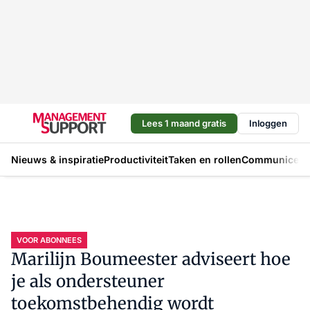
Lees 1 maand gratis
Inloggen
Nieuws & inspiratie
Productiviteit
Taken en rollen
Communicere
VOOR ABONNEES
Marilijn Boumeester adviseert hoe
je als ondersteuner
toekomstbehendig wordt