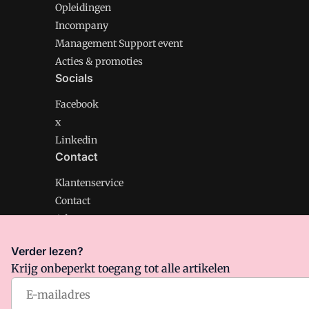
Opleidingen
Incompany
Management Support event
Acties & promoties
Socials
Facebook
x
Linkedin
Contact
Klantenservice
Contact
Adverteren
Verder lezen?
Krijg onbeperkt toegang tot alle artikelen
Management Support is onderdeel van VMN media. Lee
Algemene Voorwaarden
en
Privacy en Cookie beleid
|
Pr