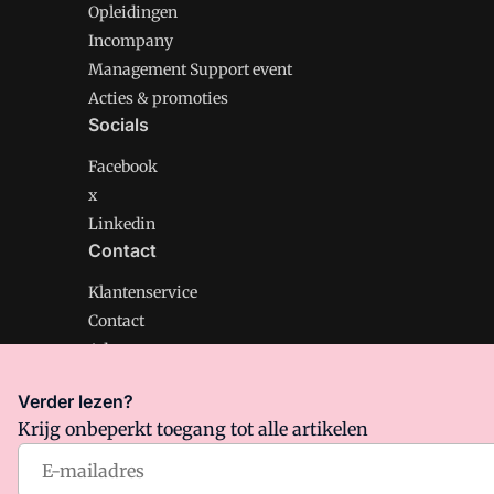
Opleidingen
Incompany
Management Support event
Acties & promoties
Socials
Facebook
x
Linkedin
Contact
Klantenservice
Contact
Adverteren
Verder lezen?
Krijg onbeperkt toegang tot alle artikelen
Management Support is onderdeel van VMN media. Lee
Algemene Voorwaarden
en
Privacy en Cookie beleid
|
Pr